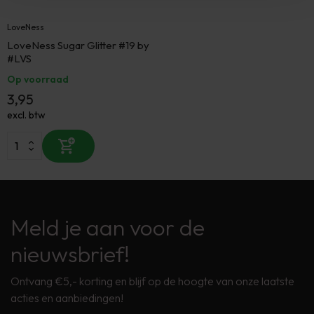
LoveNess
LoveNess Sugar Glitter #19 by
#LVS
Op voorraad
3,95
excl. btw
Meld je aan voor de
nieuwsbrief!
Ontvang €5,- korting en blijf op de hoogte van onze laatste
acties en aanbiedingen!