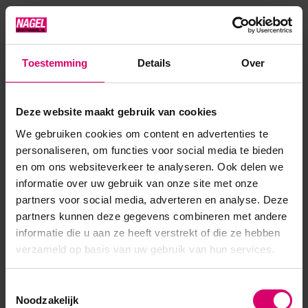
met een kleur naar wens en hard deze uit (eveneens is Paint
gel by #LVS hier uitermate geschikt voor en dien je o...
Toon meer
Toestemming
Details
Over
Product specificaties
Deze website maakt gebruik van cookies
We gebruiken cookies om content en advertenties te
Artikelnummer
50582
personaliseren, om functies voor social media te bieden
en om ons websiteverkeer te analyseren. Ook delen we
SKU
606094
informatie over uw gebruik van onze site met onze
partners voor social media, adverteren en analyse. Deze
partners kunnen deze gegevens combineren met andere
informatie die u aan ze heeft verstrekt of die ze hebben
verzameld op basis van uw gebruik van hun services.
Toestemmingsselectie
Noodzakelijk