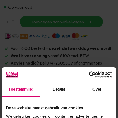
Op voorraad
Toevoegen aan winkelwagen
Voor 16:00 besteld =
dezelfde (werk)dag verstuurd
!
Gratis verzending
vanaf €100 excl. BTW
Advies nodig?
Bel 074-2505509 of chat met ons
Toestemming
Details
Over
Deze website maakt gebruik van cookies
We gebruiken cookies om content en advertenties te