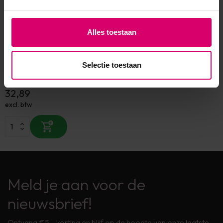
Alles toestaan
LoveNess
LoveNess Torpedo
Lamellenfrees Met Coating
Freesbitje Fijn 6 mm
Selectie toestaan
Op voorraad
32,89
excl. btw
Meld je aan voor de
nieuwsbrief!
Ontvang €5,- korting en blijf op de hoogte van onze laatste