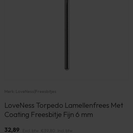
Merk:
LoveNess
|
Freesbitjes
LoveNess Torpedo Lamellenfrees Met
Coating Freesbitje Fijn 6 mm
32,89
Excl. btw
€39,80
Incl. btw