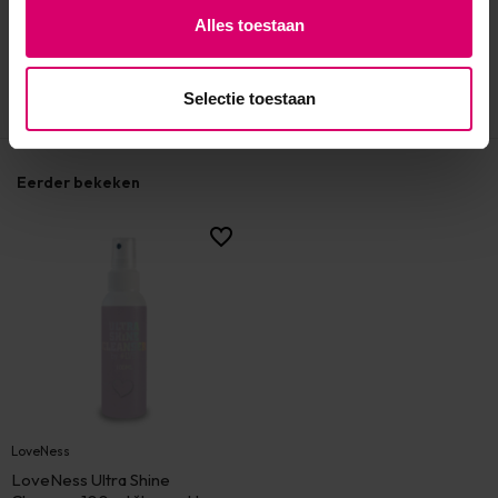
Alles toestaan
Selectie toestaan
Eerder bekeken
LoveNess
LoveNess Ultra Shine