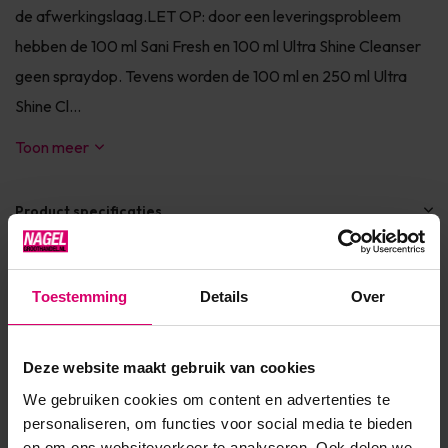
de afwerkingslaag.LET OP: door een leveringsprobleem
hebben de 100 ml Sani Fresh en 100 ml Ultra Shine Cleanser
geen spraydop. Tevens worden de 100 ml en 250 ml Ultra
Shine Cl...
Toon meer
Product specificaties
Artikelnummer
23359
Toestemming
Details
Over
SKU
330036
Deze website maakt gebruik van cookies
We gebruiken cookies om content en advertenties te
Reviews
personaliseren, om functies voor social media te bieden
en om ons websiteverkeer te analyseren. Ook delen we