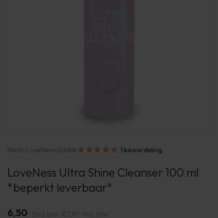
Merk:
LoveNess
|
Gellak
1 beoordeling
LoveNess Ultra Shine Cleanser 100 ml
*beperkt leverbaar*
6,50
Excl. btw
€7,87
Incl. btw