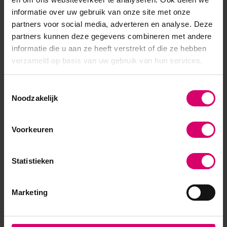
5
/
gebaseerd op 1 reviews
5
informatie over uw gebruik van onze site met onze
partners voor social media, adverteren en analyse. Deze
5
/
5
partners kunnen deze gegevens combineren met andere
Gepost door:
Anouk Attevelt
op 24
informatie die u aan ze heeft verstrekt of die ze hebben
Oktober 2025
verzameld op basis van uw gebruik van hun services.
Ben er helemaal weg van!
Toestemmingsselectie
Schrijf je eigen review
Noodzakelijk
Voorkeuren
Statistieken
Marketing