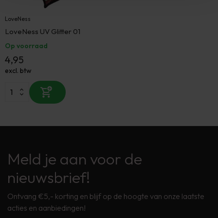
LoveNess
LoveNess UV Glitter 01
Op voorraad
4,95
excl. btw
Meld je aan voor de
nieuwsbrief!
Ontvang €5,- korting en blijf op de hoogte van onze laatste
acties en aanbiedingen!