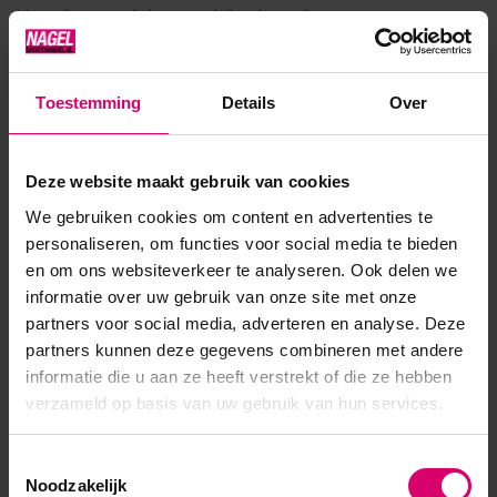
kleur d.m.v. UV licht. Verschillende werkwijzen: Inpoetsen met
jouw glitterbrush op de plak la...
Toon meer
Toestemming
Details
Over
Product specificaties
Deze website maakt gebruik van cookies
We gebruiken cookies om content en advertenties te
Artikelnummer
53872
personaliseren, om functies voor social media te bieden
en om ons websiteverkeer te analyseren. Ook delen we
SKU
611101
informatie over uw gebruik van onze site met onze
partners voor social media, adverteren en analyse. Deze
partners kunnen deze gegevens combineren met andere
informatie die u aan ze heeft verstrekt of die ze hebben
verzameld op basis van uw gebruik van hun services.
Toestemmingsselectie
Noodzakelijk