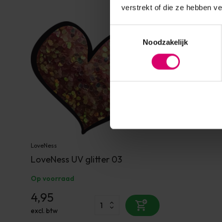
verstrekt of die ze hebben v
Toestemmingsselectie
Noodzakelijk
LoveNess
LoveNess UV glitter 03
Op voorraad
4,95
excl. btw