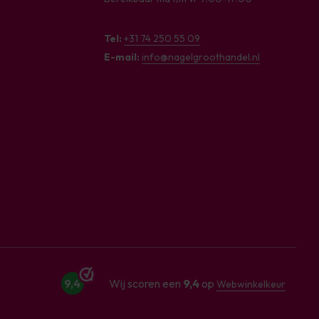
Tel:
+31 74 250 55 09
E-mail:
info@nagelgroothandel.nl
9,4
Wij scoren een
9,4
op
Webwinkelkeur