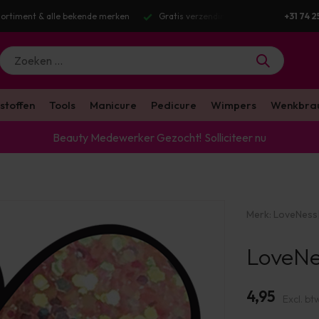
g v.a. €100 excl. BTW
Voor 16:00 besteld? Dezelfde werkdag verstuurd
+31 74 2
stoffen
Tools
Manicure
Pedicure
Wimpers
Wenkbra
Beauty Medewerker Gezocht!
Solliciteer nu
Merk:
LoveNess
LoveNes
4,95
Excl. bt