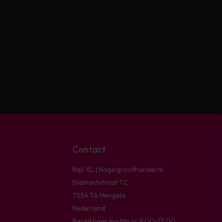
Contact
Nail XL | Nagelgroothandel.nl
Diamantstraat 1 C
7554 TA Hengelo
Nederland
Bereikbaar ma t/m vr 9:00-17:00