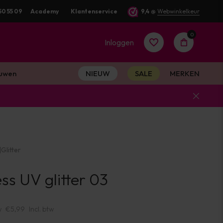
50 55 09
Academy
Klantenservice
9,4
@
Webwinkelkeur
0
Inloggen
uwen
NIEUW
SALE
MERKEN
Account
aanmaken
|
Glitter
Account
s UV glitter 03
aanmaken
w
€5,99
Incl. btw