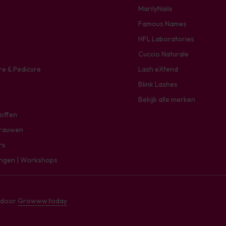
MarilyNails
Famous Names
HFL Laboratories
Cuccio Naturale
re & Pedicure
Lash eXtend
Blink Lashes
Bekijk alle merken
toffen
rauwen
rs
ingen | Workshops
e door
Growww.today