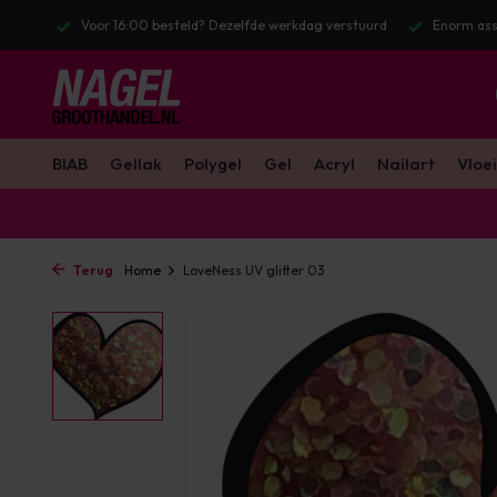
stuurd
Enorm assortiment & alle bekende merken
Gratis verzendin
BIAB
Gellak
Polygel
Gel
Acryl
Nailart
Vloei
Terug
Home
LoveNess UV glitter 03