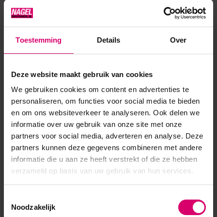
kleur d.m.v. UV licht. Verschillende werkwijzen: Inpoetsen met
jouw glitterbrush op de plak la...
Toestemming
Details
Over
Toon meer
Product specificaties
Deze website maakt gebruik van cookies
We gebruiken cookies om content en advertenties te
Artikelnummer
53877
personaliseren, om functies voor social media te bieden
en om ons websiteverkeer te analyseren. Ook delen we
SKU
611106
informatie over uw gebruik van onze site met onze
partners voor social media, adverteren en analyse. Deze
partners kunnen deze gegevens combineren met andere
informatie die u aan ze heeft verstrekt of die ze hebben
verzameld op basis van uw gebruik van hun services.
Toestemmingsselectie
Noodzakelijk