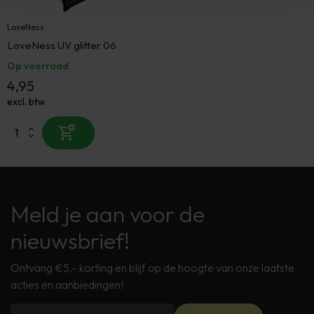
LoveNess
LoveNess UV glitter 06
Op voorraad
4,95
excl. btw
Meld je aan voor de
nieuwsbrief!
Ontvang €5,- korting en blijf op de hoogte van onze laatste
acties en aanbiedingen!