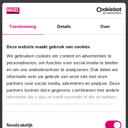
van de uitgeharde gel lak. Gebruik heel weinig. Breng
topcoat aan en hard deze uit. Plakla...
Toon meer
Toestemming
Details
Over
Product specificaties
Deze website maakt gebruik van cookies
We gebruiken cookies om content en advertenties te
Artikelnummer
54086
personaliseren, om functies voor social media te bieden
en om ons websiteverkeer te analyseren. Ook delen we
SKU
611400
informatie over uw gebruik van onze site met onze
partners voor social media, adverteren en analyse. Deze
partners kunnen deze gegevens combineren met andere
informatie die u aan ze heeft verstrekt of die ze hebben
verzameld op basis van uw gebruik van hun services.
Toestemmingsselectie
Noodzakelijk