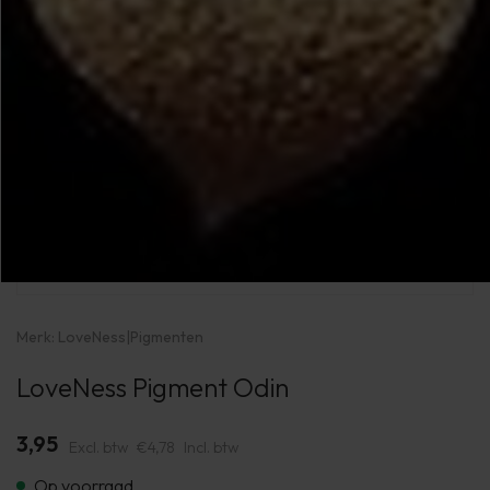
Merk:
LoveNess
|
Pigmenten
LoveNess Pigment Odin
3,95
Excl. btw
€4,78
Incl. btw
Op voorraad