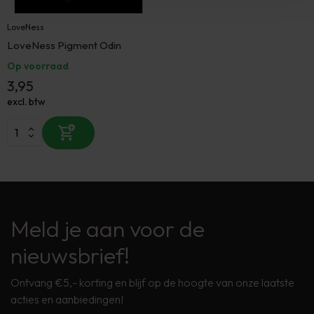
LoveNess
LoveNess Pigment Odin
Op voorraad
3,95
excl. btw
Meld je aan voor de
nieuwsbrief!
Ontvang €5,- korting en blijf op de hoogte van onze laatste
acties en aanbiedingen!