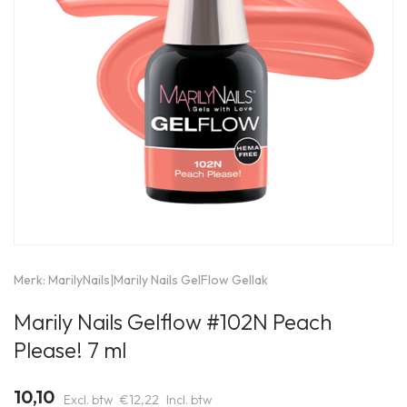
Merk:
MarilyNails
|
Marily Nails GelFlow Gellak
Marily Nails Gelflow #102N Peach
Please! 7 ml
10,10
Excl. btw
€12,22
Incl. btw