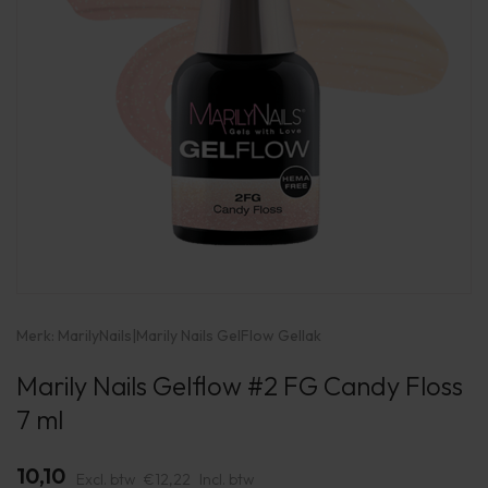
Merk:
MarilyNails
|
Marily Nails GelFlow Gellak
Marily Nails Gelflow #2 FG Candy Floss
7 ml
10,10
Excl. btw
€12,22
Incl. btw