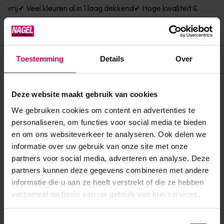
vrij✔ Veel kleuren al in 1 laag dekkend✔ Hoge kwaliteit &
pigmentatie ✔ Afweekbaar✔ Groot assortiment kleuren &
effecten✔ Kies hier jouw topcoats voor de ultiem...
Toon meer
Toestemming
Details
Over
Product specificaties
Deze website maakt gebruik van cookies
We gebruiken cookies om content en advertenties te
Artikelnummer
45285
personaliseren, om functies voor social media te bieden
en om ons websiteverkeer te analyseren. Ook delen we
SKU
589730
informatie over uw gebruik van onze site met onze
partners voor social media, adverteren en analyse. Deze
partners kunnen deze gegevens combineren met andere
informatie die u aan ze heeft verstrekt of die ze hebben
verzameld op basis van uw gebruik van hun services.
Toestemmingsselectie