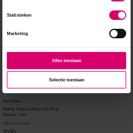
Statistieken
Eerder bekeken
Marketing
Alles toestaan
Selectie toestaan
MarilyNails
Marily Nails Gelflow 90 Pine
Forest 7 ml
Op voorraad
10,10