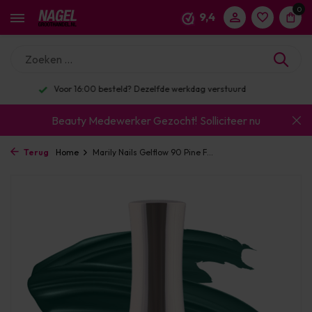
0
9,4
Enorm assortiment & alle bekende merken
Beauty Medewerker Gezocht!
Solliciteer nu
Terug
Home
Marily Nails Gelflow 90 Pine F...