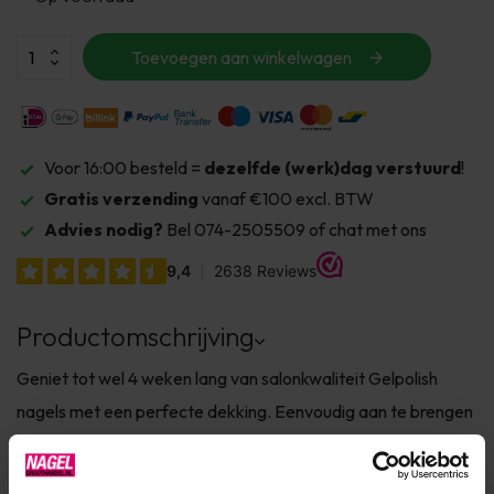
Toevoegen aan winkelwagen
Voor 16:00 besteld =
dezelfde (werk)dag verstuurd
!
Gratis verzending
vanaf €100 excl. BTW
Advies nodig?
Bel 074-2505509 of chat met ons
Productomschrijving
Geniet tot wel 4 weken lang van salonkwaliteit Gelpolish
nagels met een perfecte dekking. Eenvoudig aan te brengen
als nagellak, maar met de duurzaamheid van gel. ✔ TPO-
vrij✔ Veel kleuren al in 1 laag dekkend✔ Hoge kwaliteit &