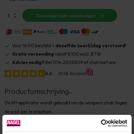
Toevoegen aan winkelwagen
Voor 16:00 besteld =
dezelfde (werk)dag verstuurd
!
Gratis verzending
vanaf €100 excl. BTW
Advies nodig?
Bel 074-2505509 of chat met ons
Productomschrijving
De lift applicator wordt gebruikt om de wimpers strak tegen
de pad aan te plaatsen.