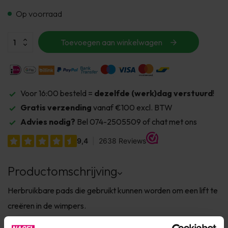
Op voorraad
Toevoegen aan winkelwagen
Voor 16:00 besteld =
dezelfde (werk)dag verstuurd
!
Gratis verzending
vanaf €100 excl. BTW
Advies nodig?
Bel 074-2505509 of chat met ons
Productomschrijving
Herbruikbare pads die gebruikt kunnen worden om een lift te
creëren in de wimpers.
Er zitten 5 paar pads (= 10 stuks) in een verpakking.