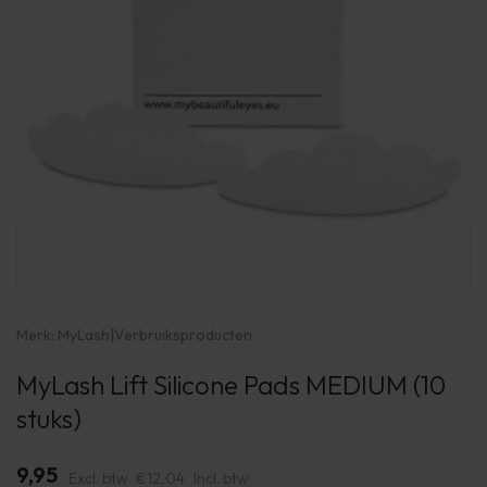
Merk:
MyLash
|
Verbruiksproducten
MyLash Lift Silicone Pads MEDIUM (10
stuks)
9,95
Excl. btw
€12,04
Incl. btw