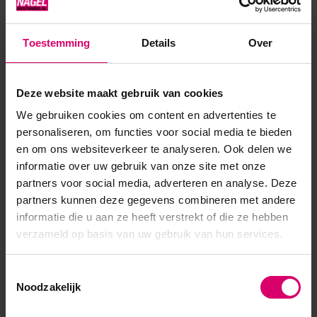
Toestemming
Details
Over
Product specificaties
Artikelnummer
22512
Deze website maakt gebruik van cookies
SKU
317538
We gebruiken cookies om content en advertenties te
personaliseren, om functies voor social media te bieden
en om ons websiteverkeer te analyseren. Ook delen we
informatie over uw gebruik van onze site met onze
partners voor social media, adverteren en analyse. Deze
partners kunnen deze gegevens combineren met andere
informatie die u aan ze heeft verstrekt of die ze hebben
verzameld op basis van uw gebruik van hun services.
Toestemmingsselectie
Noodzakelijk