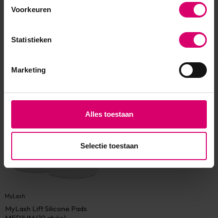
Voorkeuren
Statistieken
Marketing
Eerder bekeken
Alles toestaan
Selectie toestaan
MyLash
MyLash Lift Silicone Pads
MEDIUM (10 stuks)