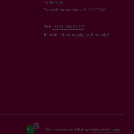
Nederland
Bereikbaar ma t/m vr 9:00-17:00
Tel:
+31 74 250 55 09
E-mail:
info@nagelgroothandel.nl
9,4
Wij scoren een
9,4
op
Webwinkelkeur