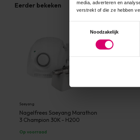
media, adverteren en analys
Eerder bekeken
verstrekt of die ze hebben v
Toestemmingsselectie
Noodzakelijk
Saeyang
Nagelfrees Saeyang Marathon
3 Champion 30K - H200
Op voorraad