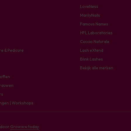
LoveNess
MarilyNails
Famous Names
HFL Laboratories
Cuccio Naturale
re & Pedicure
Lash eXtend
Blink Lashes
Bekijk alle merken
toffen
rauwen
rs
ingen | Workshops
e door
Growww.today