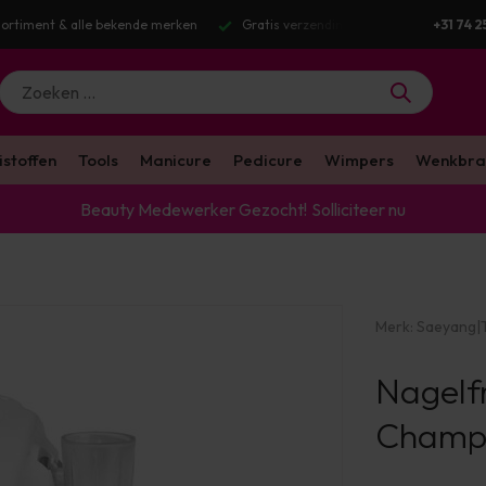
Gratis verzending v.a. €100 excl. BTW
Voor 16:00 besteld? Dezelfde we
+31 74 2
istoffen
Tools
Manicure
Pedicure
Wimpers
Wenkbra
Beauty Medewerker Gezocht!
Solliciteer nu
Merk:
Saeyang
|
Nagelf
Champi