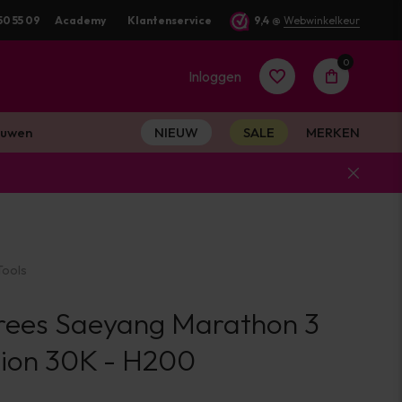
rkdag verstuurd
50 55 09
Academy
Klantenservice
9,4
@
Webwinkelkeur
0
Inloggen
uwen
NIEUW
SALE
MERKEN
Account
aanmaken
Tools
Account
rees Saeyang Marathon 3
aanmaken
on 30K - H200