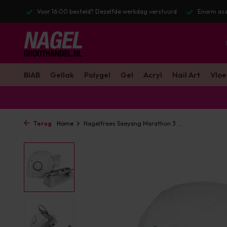
lfde werkdag verstuurd
Enorm assortiment & alle bekende merken
BIAB
Gellak
Polygel
Gel
Acryl
Nail Art
Vloe
Terug
Home
Nagelfrees Saeyang Marathon 3 ...