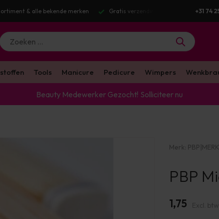
g v.a. €100 excl. BTW
Voor 16:00 besteld? Dezelfde werkdag verstuurd
+31 74 2
stoffen
Tools
Manicure
Pedicure
Wimpers
Wenkbra
Beauty Medewerker Gezocht!
Solliciteer nu
Merk:
PBP
|
MERK
PBP Mi
1,75
Excl. btw