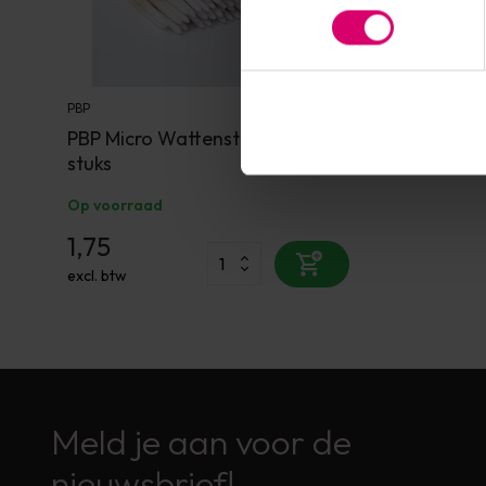
PBP
PBP Micro Wattenstokjes 100
stuks
Op voorraad
1,75
excl. btw
Meld je aan voor de
nieuwsbrief!