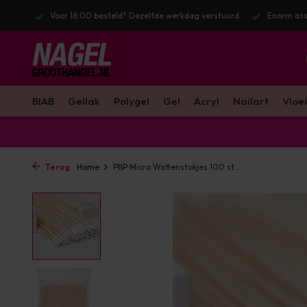
stuurd
Enorm assortiment & alle bekende merken
Gratis verzendin
BIAB
Gellak
Polygel
Gel
Acryl
Nailart
Vloei
Terug
Home
PBP Micro Wattenstokjes 100 st...