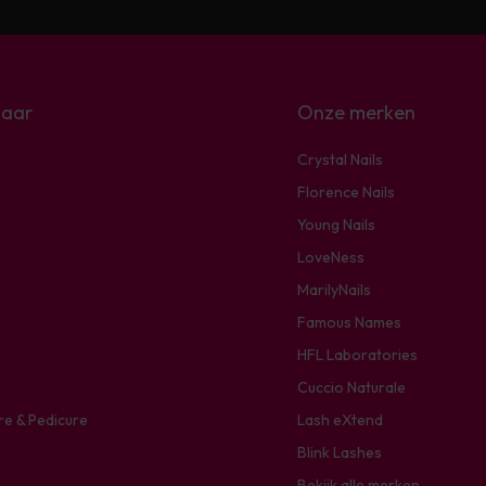
naar
Onze merken
Crystal Nails
Florence Nails
Young Nails
LoveNess
MarilyNails
Famous Names
HFL Laboratories
Cuccio Naturale
re & Pedicure
Lash eXtend
Blink Lashes
Bekijk alle merken