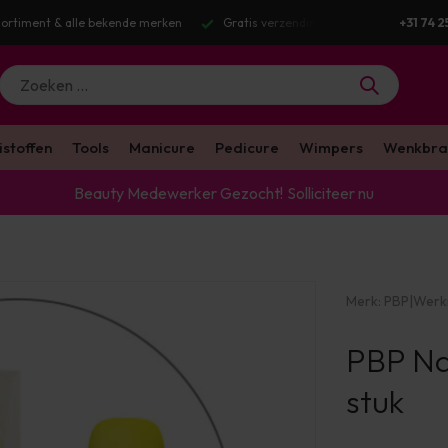
ortiment & alle bekende merken
Gratis verzending v.a. €100 excl. BTW
+31 74 2
istoffen
Tools
Manicure
Pedicure
Wimpers
Wenkbra
Beauty Medewerker Gezocht!
Solliciteer nu
Merk:
PBP
|
Werk
PBP Na
stuk