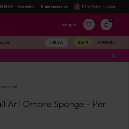
50 55 09
Voor 16:00 besteld? Dezelfde werkdag verstuurd
Academy
Klantenservice
9,4
@
Webwinkelkeur
0
Inloggen
uwen
NIEUW
SALE
MERKEN
Account
aanmaken
materiaal
Account
il Art Ombre Sponge - Per
aanmaken