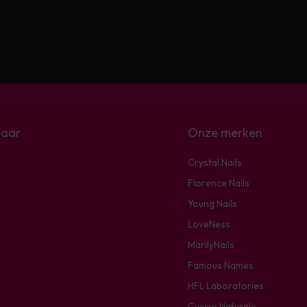
naar
Onze merken
Crystal Nails
Florence Nails
Young Nails
LoveNess
MarilyNails
Famous Names
HFL Laboratories
Cuccio Naturale