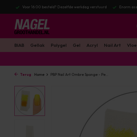
l. BTW
Voor 16:00 besteld? Dezelfde werkdag verstuurd
Enorm ass
BIAB
Gellak
Polygel
Gel
Acryl
Nail Art
Vloe
Terug
Home
PBP Nail Art Ombre Sponge - Pe...