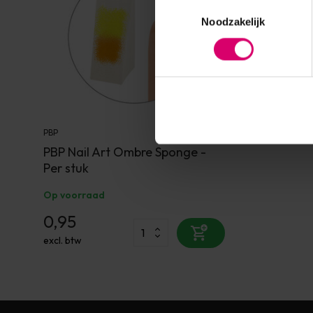
Toestemmingsselectie
Noodzakelijk
PBP
PBP Nail Art Ombre Sponge -
Per stuk
Op voorraad
0,95
excl. btw