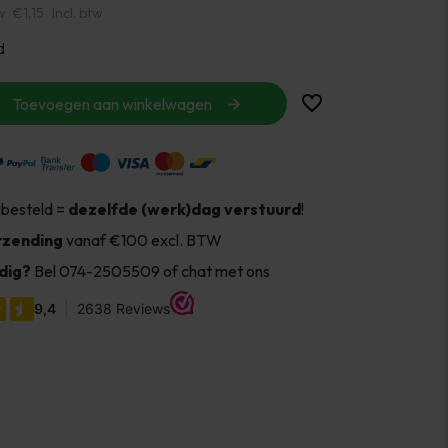
w
€1,15
Incl. btw
d
Toevoegen aan winkelwagen
 besteld =
dezelfde (werk)dag verstuurd
!
rzending
vanaf €100 excl. BTW
dig?
Bel 074-2505509 of chat met ons