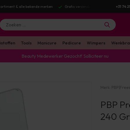
zending v.a. €100 excl. BTW
Voor 16:00 besteld? Dezelfde werkdag verst
+31 74 2
istoffen
Tools
Manicure
Pedicure
Wimpers
Wenkbra
Beauty Medewerker Gezocht!
Solliciteer nu
Merk:
PBP
|
Frees
PBP Pr
240 Gri