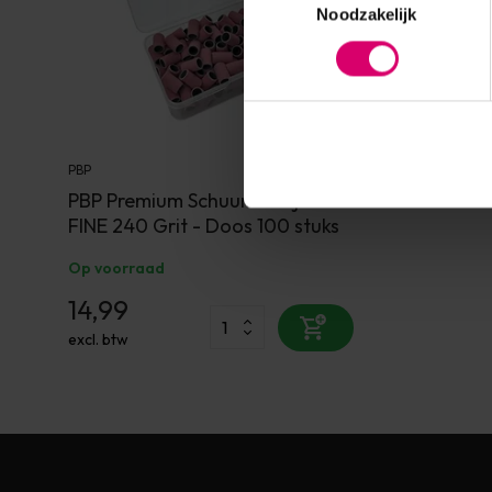
Noodzakelijk
PBP
PBP Premium Schuurrolletjes
FINE 240 Grit - Doos 100 stuks
Op voorraad
14,99
excl. btw