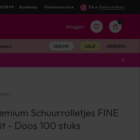
uurd
50 55 09
Academy
Klantenservice
9,4
@
Webwinkelkeur
0
Inloggen
uwen
NIEUW
SALE
MERKEN
Account
aanmaken
bitjes
Account
emium Schuurrolletjes FINE
aanmaken
t - Doos 100 stuks