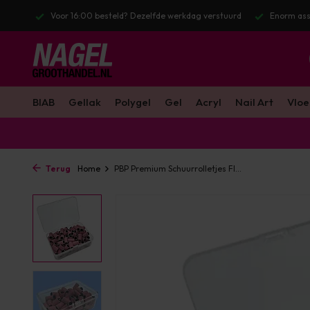
ag verstuurd
Enorm assortiment & alle bekende merken
Gratis ver
BIAB
Gellak
Polygel
Gel
Acryl
Nail Art
Vloe
Terug
Home
PBP Premium Schuurrolletjes FI...