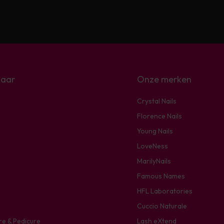
naar
Onze merken
Crystal Nails
Florence Nails
Young Nails
LoveNess
MarilyNails
Famous Names
HFL Laboratories
Cuccio Naturale
re & Pedicure
Lash eXtend