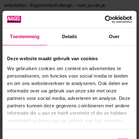
prestaties.• Ergonomisch design - voor jou en je
klanten• Verwijderbare en anti-statische armsteun• Geen
koude vingers ondanks krachtige afzuiging• Zuigt het st...
Toon meer
Toestemming
Details
Over
Product specificaties
Deze website maakt gebruik van cookies
We gebruiken cookies om content en advertenties te
Artikelnummer
488
personaliseren, om functies voor social media te bieden
en om ons websiteverkeer te analyseren. Ook delen we
SKU
521
informatie over uw gebruik van onze site met onze
partners voor social media, adverteren en analyse. Deze
partners kunnen deze gegevens combineren met andere
informatie die u aan ze heeft verstrekt of die ze hebben
verzameld op basis van uw gebruik van hun services.
Toestemmingsselectie