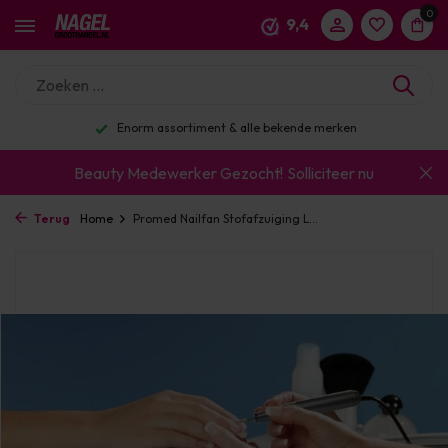
0
9,4
Enorm assortiment & alle bekende merken
Beauty Medewerker Gezocht!
Solliciteer nu
Terug
Home
Promed Nailfan Stofafzuiging L...