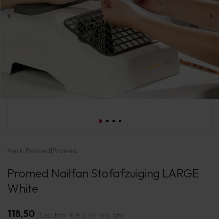
Merk:
Promed
|
Promed
Promed Nailfan Stofafzuiging LARGE
White
118,50
Excl. btw
€143,39
Incl. btw