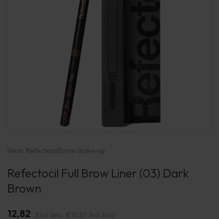
Merk:
Refectocil
|
Brow make-up
Refectocil Full Brow Liner (03) Dark
Brown
12,82
Excl. btw
€15,51
Incl. btw