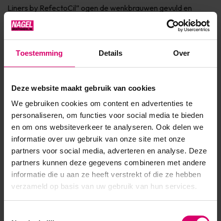
Liners by RefectoCil” ogen de wenkbrauwen gevuld en
perfect gevormd. De Full Brow Liner 01 is geschikt voor lichte
tot midden-blonde wenkbrauwen. Textuur verf...
Toestemming
Details
Over
Toon meer
Deze website maakt gebruik van cookies
Product specificaties
We gebruiken cookies om content en advertenties te
Artikelnummer
46310
personaliseren, om functies voor social media te bieden
en om ons websiteverkeer te analyseren. Ook delen we
SKU
592308
informatie over uw gebruik van onze site met onze
partners voor social media, adverteren en analyse. Deze
partners kunnen deze gegevens combineren met andere
informatie die u aan ze heeft verstrekt of die ze hebben
verzameld op basis van uw gebruik van hun services.
Toestemmingsselectie