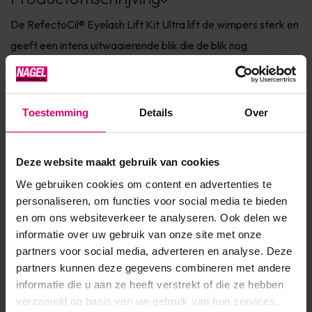
De RefectoCil® Eyelash Lift Kit Ultra lift de wimpers sterk en
geeft een intens uitwaaierende blik die de blik nog
expressiever maakt. Hierdoor lijken de wimpers langer en
dikker. De zachte formule met keratine maakt het veilig in
gebruik, zelfs op gevoelige, fijne wimpers. Voor intens
Toestemming
Details
Over
gekrulde wimpers tot 6 weken lang. Inhoud:2x Brow & Lash ...
Toon meer
Deze website maakt gebruik van cookies
We gebruiken cookies om content en advertenties te
personaliseren, om functies voor social media te bieden
Product specificaties
en om ons websiteverkeer te analyseren. Ook delen we
informatie over uw gebruik van onze site met onze
SKU
M05969
partners voor social media, adverteren en analyse. Deze
EAN
9003877909361
partners kunnen deze gegevens combineren met andere
informatie die u aan ze heeft verstrekt of die ze hebben
verzameld op basis van uw gebruik van hun services.