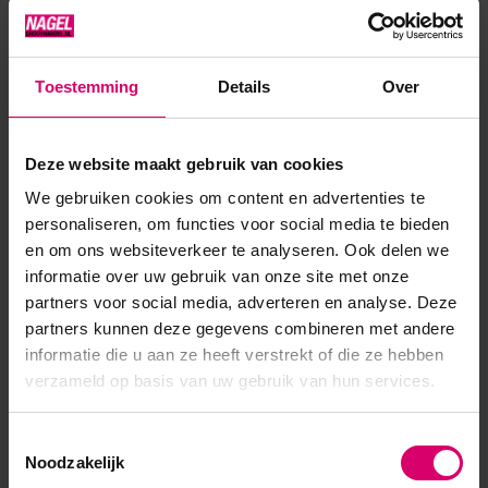
70% of 80%, zodat je direct deze verpakking als spray kunt
gebruiken. Erg handig in gebruik!
Toestemming
Details
Over
Product specificaties
Deze website maakt gebruik van cookies
Artikelnummer
45919
We gebruiken cookies om content en advertenties te
personaliseren, om functies voor social media te bieden
SKU
591241
en om ons websiteverkeer te analyseren. Ook delen we
informatie over uw gebruik van onze site met onze
partners voor social media, adverteren en analyse. Deze
partners kunnen deze gegevens combineren met andere
informatie die u aan ze heeft verstrekt of die ze hebben
verzameld op basis van uw gebruik van hun services.
Toestemmingsselectie
Noodzakelijk