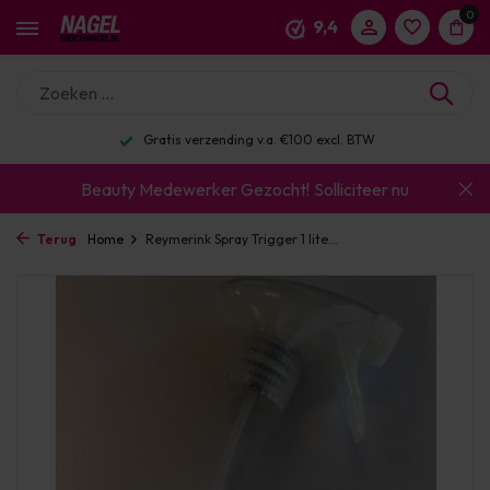
0
9,4
Gratis verzending v.a. €100 excl. BTW
Beauty Medewerker Gezocht!
Solliciteer nu
Terug
Home
Reymerink Spray Trigger 1 lite...