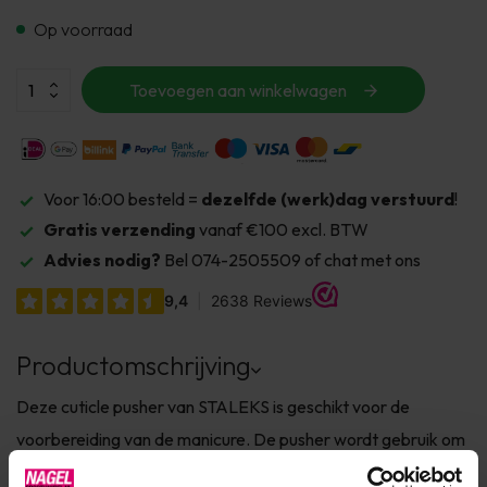
Op voorraad
Toevoegen aan winkelwagen
Voor 16:00 besteld =
dezelfde (werk)dag verstuurd
!
Gratis verzending
vanaf €100 excl. BTW
Advies nodig?
Bel 074-2505509 of chat met ons
Productomschrijving
Deze cuticle pusher van STALEKS is geschikt voor de
voorbereiding van de manicure. De pusher wordt gebruik om
grove en sterk vastzittende nagelriemen op te lichten en