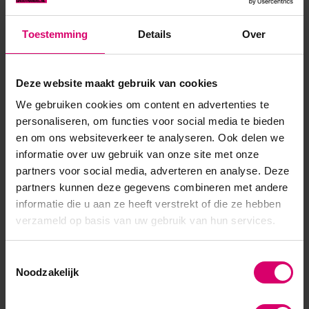
terug te duwen, de vrije rand van de nagel schoon te maken
en druppels product te verwijderen. Met de platte/puntige
Toestemming
Details
Over
kant van de cuticle pusher kun je de huid van de nagel en
onder ...
Deze website maakt gebruik van cookies
Toon meer
We gebruiken cookies om content en advertenties te
personaliseren, om functies voor social media te bieden
en om ons websiteverkeer te analyseren. Ook delen we
informatie over uw gebruik van onze site met onze
partners voor social media, adverteren en analyse. Deze
partners kunnen deze gegevens combineren met andere
informatie die u aan ze heeft verstrekt of die ze hebben
verzameld op basis van uw gebruik van hun services.
Toestemmingsselectie
Noodzakelijk