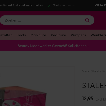
Gratis verzending v.a. €100 excl. BTW
Voor 16:00 besteld? Dezelfde we
+31 74 2
istoffen
Tools
Manicure
Pedicure
Wimpers
Wenkbra
Beauty Medewerker Gezocht!
Solliciteer nu
Merk:
Staleks P
STALEK
12,95
Excl. b