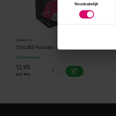
Noodzakelijk
Staleks Pro
STALEKS Pododisc - Size S
Op voorraad
12,95
excl. btw