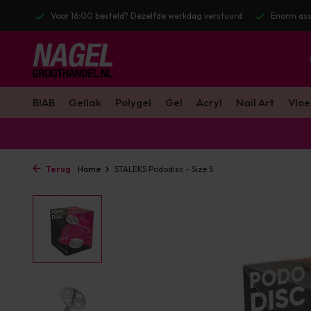
lfde werkdag verstuurd
Enorm assortiment & alle bekende merken
BIAB
Gellak
Polygel
Gel
Acryl
Nail Art
Vloe
Terug
Home
STALEKS Pododisc - Size S