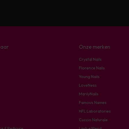
naar
Onze merken
Crystal Nails
Florence Nails
Young Nails
LoveNess
MarilyNails
Famous Names
HFL Laboratories
Cuccio Naturale
re & Pedicure
Lash eXtend