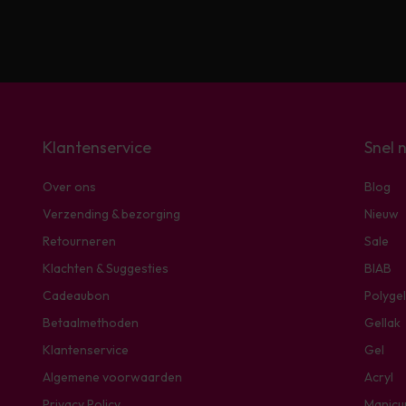
Klantenservice
Snel 
Over ons
Blog
Verzending & bezorging
Nieuw
Retourneren
Sale
Klachten & Suggesties
BIAB
Cadeaubon
Polygel
Betaalmethoden
Gellak
Klantenservice
Gel
Algemene voorwaarden
Acryl
Privacy Policy
Manicu