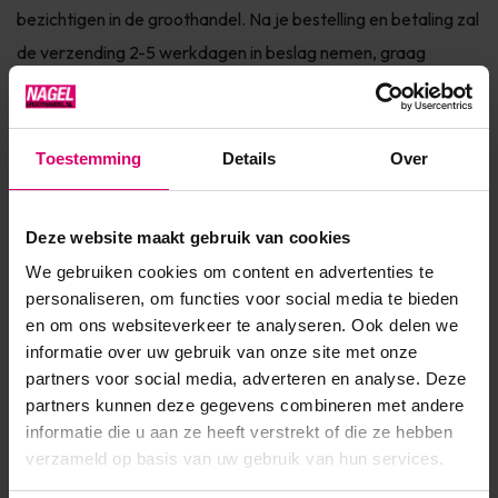
bezichtigen in de groothandel. Na je bestelling en betaling zal
de verzending 2-5 werkdagen in beslag nemen, graag
verzoeken wij je hiermee rekening te houden. Prachtige
tabouret in een schitterende kleur.Passend bij onze nieuwe ...
Toestemming
Details
Over
Toon meer
Product specificaties
Deze website maakt gebruik van cookies
We gebruiken cookies om content en advertenties te
Artikelnummer
47013
personaliseren, om functies voor social media te bieden
en om ons websiteverkeer te analyseren. Ook delen we
SKU
595771
informatie over uw gebruik van onze site met onze
partners voor social media, adverteren en analyse. Deze
partners kunnen deze gegevens combineren met andere
informatie die u aan ze heeft verstrekt of die ze hebben
verzameld op basis van uw gebruik van hun services.