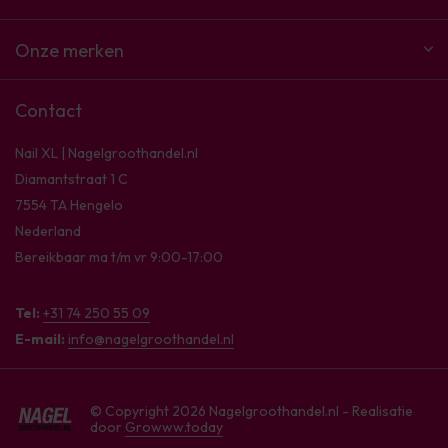
Onze merken
Contact
Nail XL | Nagelgroothandel.nl
Diamantstraat 1 C
7554 TA Hengelo
Nederland
Bereikbaar ma t/m vr 9:00-17:00
Tel:
+31 74 250 55 09
E-mail:
info@nagelgroothandel.nl
© Copyright 2026 Nagelgroothandel.nl - Realisatie
door
Growww.today