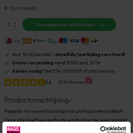
Op voorraad
Toevoegen aan winkelwagen
Voor 16:00 besteld =
dezelfde (werk)dag verstuurd
!
Gratis verzending
vanaf €100 excl. BTW
Advies nodig?
Bel 074-2505509 of chat met ons
Productomschrijving
Papieren non woven harsstrips van professionele kwaliteit!
Deze strip heeft een perfecte gelstructuur die goed aansluit
op de huid, verwijdert alle haartjes vanaf de wortel. Geschikt