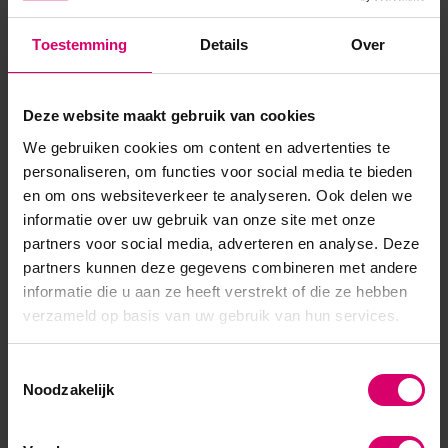
voor het verwijderen van alle soorten vloeibare
Toestemming
Details
Over
ontharingshars op elk gewenst lichaamsdeel. Verpakt op een
handige rol van 7 cm breed x 100 meter lang!...
Deze website maakt gebruik van cookies
Toon meer
We gebruiken cookies om content en advertenties te
personaliseren, om functies voor social media te bieden
en om ons websiteverkeer te analyseren. Ook delen we
informatie over uw gebruik van onze site met onze
partners voor social media, adverteren en analyse. Deze
partners kunnen deze gegevens combineren met andere
informatie die u aan ze heeft verstrekt of die ze hebben
verzameld op basis van uw gebruik van hun services.
Toestemmingsselectie
Noodzakelijk