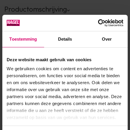
Productomschrijving
Dikke, transparante bouwgel. Ideaal voor de reverse
applicatie en het verlengen van een gelnagel op sjabloon.
Vrijwel niet selfleveling.
Toestemming
Details
Over
Hard uit in de Led-Lamp en UV-Lamp
Deze website maakt gebruik van cookies
We gebruiken cookies om content en advertenties te
Product specificaties
personaliseren, om functies voor social media te bieden
en om ons websiteverkeer te analyseren. Ook delen we
Artikelnummer
12453
informatie over uw gebruik van onze site met onze
partners voor social media, adverteren en analyse. Deze
SKU
110390
partners kunnen deze gegevens combineren met andere
informatie die u aan ze heeft verstrekt of die ze hebben
verzameld op basis van uw gebruik van hun services.