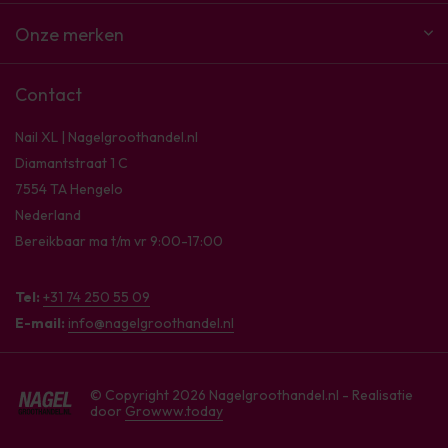
Onze merken
Contact
Nail XL | Nagelgroothandel.nl
Diamantstraat 1 C
7554 TA Hengelo
Nederland
Bereikbaar ma t/m vr 9:00-17:00
Tel:
+31 74 250 55 09
E-mail:
info@nagelgroothandel.nl
© Copyright 2026 Nagelgroothandel.nl - Realisatie
door
Growww.today