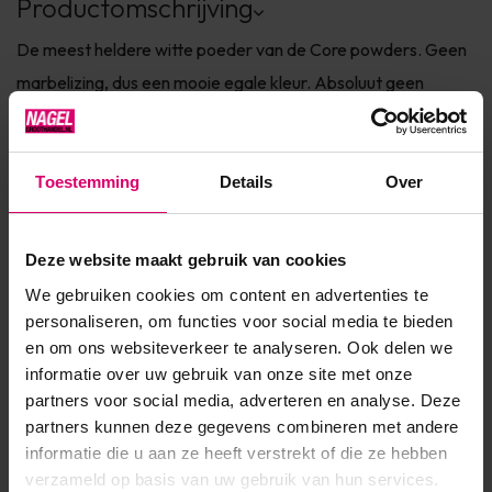
Productomschrijving
De meest heldere witte poeder van de Core powders. Geen
marbelizing, dus een mooie egale kleur. Absoluut geen
luchtbelletjes!
HEMA Free
Toestemming
Details
Over
Langzaam uithardende poeder.
Deze website maakt gebruik van cookies
We gebruiken cookies om content en advertenties te
Product specificaties
personaliseren, om functies voor social media te bieden
en om ons websiteverkeer te analyseren. Ook delen we
Artikelnummer
12428
informatie over uw gebruik van onze site met onze
partners voor social media, adverteren en analyse. Deze
SKU
110345
partners kunnen deze gegevens combineren met andere
informatie die u aan ze heeft verstrekt of die ze hebben
verzameld op basis van uw gebruik van hun services.