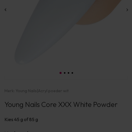
Merk:
Young Nails
|
Acryl poeder wit
Young Nails Core XXX White Powder
Kies 45 g of 85 g