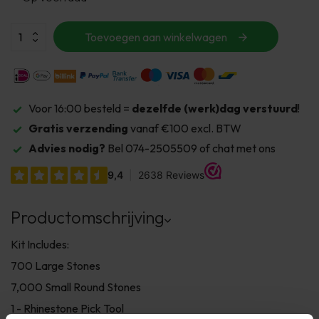
Toevoegen aan winkelwagen
Voor 16:00 besteld =
dezelfde (werk)dag verstuurd
!
Gratis verzending
vanaf €100 excl. BTW
Advies nodig?
Bel 074-2505509 of chat met ons
Productomschrijving
Kit Includes:
700 Large Stones
7,000 Small Round Stones
1 - Rhinestone Pick Tool