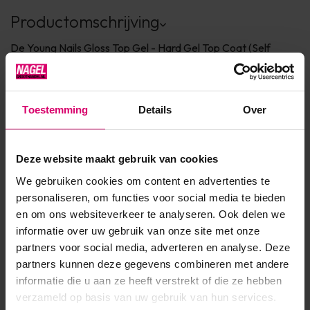
Productomschrijving
De Young Nails Gloss Top Gel - Hard Gel Top Coat (Self
Levels)
Uithardingstijd: 2 minuten in UV lamp en 60 sec in LED/UV
Toestemming
Details
Over
lamp
Viscositeit: medium dun
Deze website maakt gebruik van cookies
We gebruiken cookies om content en advertenties te
Product specificaties
personaliseren, om functies voor social media te bieden
en om ons websiteverkeer te analyseren. Ook delen we
informatie over uw gebruik van onze site met onze
Artikelnummer
12447
partners voor social media, adverteren en analyse. Deze
SKU
110375
partners kunnen deze gegevens combineren met andere
informatie die u aan ze heeft verstrekt of die ze hebben
verzameld op basis van uw gebruik van hun services.