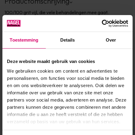
Productomschrijving
100/100 grit vijl, die vele behandelingen mee gaat.
Ergonomisch gevormd, met hard middenstuk waardoor de
vijl minder makkelijk buigt. De vijlen zijn geschikt om te
reinigen
Toestemming
Details
Over
Deze website maakt gebruik van cookies
Product specificaties
We gebruiken cookies om content en advertenties te
personaliseren, om functies voor social media te bieden
Artikelnummer
12478
en om ons websiteverkeer te analyseren. Ook delen we
SKU
110548
informatie over uw gebruik van onze site met onze
partners voor social media, adverteren en analyse. Deze
partners kunnen deze gegevens combineren met andere
informatie die u aan ze heeft verstrekt of die ze hebben
verzameld op basis van uw gebruik van hun services.