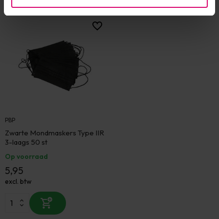
Eerder bekeken
PBP
Zwarte Mondmaskers Type IIR
3-laags 50 st
Op voorraad
5,95
excl. btw