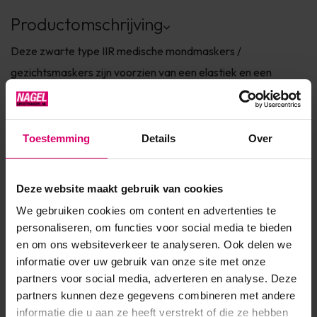
Productomschrijving
Deze zwarte type IIR medische mondmaskers /
gezichtsmaskers zijn voorzien van een elastiek en een
neusclip. De mondmaskers hebben de hoogste filtratie
waarde en dienen ter voorkoming dat u veel stof van het
vijlen binnenkrijgt. De verpakking bevat 50 stuks voor een
Toestemming
Details
Over
hele scherpe prijs.- 3-laags mond-/gezichtsmasker-
Perfecte pasvorm- Extra hoge f...
Deze website maakt gebruik van cookies
Toon meer
We gebruiken cookies om content en advertenties te
personaliseren, om functies voor social media te bieden
en om ons websiteverkeer te analyseren. Ook delen we
Product specificaties
informatie over uw gebruik van onze site met onze
partners voor social media, adverteren en analyse. Deze
Artikelnummer
33397
partners kunnen deze gegevens combineren met andere
informatie die u aan ze heeft verstrekt of die ze hebben