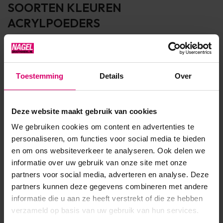
SOORTEN KLEUREN
ACRYLPOEDERS
Welke kleur acryl wil jij op nagels? Misschien een felle kleur of
een zachte nude kleur. Wat te denken van een glitter?
Toestemming
Details
Over
NIEUWE ACRYL KLEUREN
Meerdere keren per jaar of per seizoen komen er nieuwe
Deze website maakt gebruik van cookies
kleuren uit en bij. Deze kleuren worden vaak gebaseerd op
We gebruiken cookies om content en advertenties te
de laatste kleuren en trends uit de fashion & beauty wereld.
personaliseren, om functies voor social media te bieden
Ben je op zoek naar de nieuwste en trendy kleuren?
en om ons websiteverkeer te analyseren. Ook delen we
Selecteer dan een kleur of effect of ga dan naar onze
informatie over uw gebruik van onze site met onze
categorie van
nieuwe producten
. Wij voegen namelijk zeer
partners voor social media, adverteren en analyse. Deze
partners kunnen deze gegevens combineren met andere
regelmatig nieuwe kleuren en artikelen toe aan ons
informatie die u aan ze heeft verstrekt of die ze hebben
assortiment.
verzameld op basis van uw gebruik van hun services.