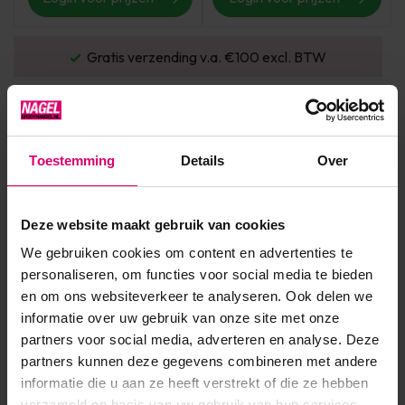
Gratis verzending v.a. €100 excl. BTW
Vo
Toestemming
Details
Over
Deze website maakt gebruik van cookies
We gebruiken cookies om content en advertenties te
HFL Laboratories
HFL Laboratories
personaliseren, om functies voor social media te bieden
HFL Laboratories Tanning
HFL Laboratories Tanning
en om ons websiteverkeer te analyseren. Ook delen we
CREAM 150 ml
Glove
informatie over uw gebruik van onze site met onze
Op voorraad
Op voorraad
partners voor social media, adverteren en analyse. Deze
partners kunnen deze gegevens combineren met andere
Login voor prijzen
Login voor prijzen
informatie die u aan ze heeft verstrekt of die ze hebben
verzameld op basis van uw gebruik van hun services.