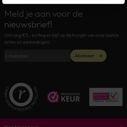
Meld je aan voor de
nieuwsbrief!
Ontvang €5,- korting en blijf op de hoogte van onze laatste
acties en aanbiedingen!
Abonneer