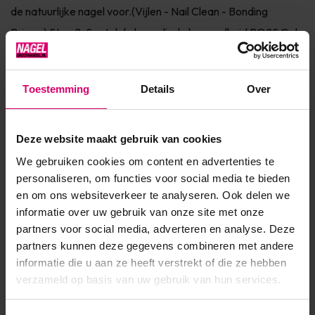
de natuurlijke nagel voor.(Vijlen - Nail Clean - Bonding
Primer) Stap 2. Spatel de benodigde hoeveelheid BO2S Gel
op de BO2S Tool en leg deze met een draaiende beweging...
Toon meer
Toestemming
Details
Over
Product specificaties
Deze website maakt gebruik van cookies
We gebruiken cookies om content en advertenties te
Artikelnummer
39777
personaliseren, om functies voor social media te bieden
SKU
561173
en om ons websiteverkeer te analyseren. Ook delen we
informatie over uw gebruik van onze site met onze
partners voor social media, adverteren en analyse. Deze
partners kunnen deze gegevens combineren met andere
informatie die u aan ze heeft verstrekt of die ze hebben
verzameld op basis van uw gebruik van hun services.