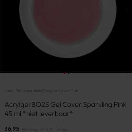
Merk:
Florence Nails
|
Polygel Cover Pink
Acrylgel BO2S Gel Cover Sparkling Pink
45 ml *niet leverbaar*
36,95
Excl. btw
€44,71
Incl. btw