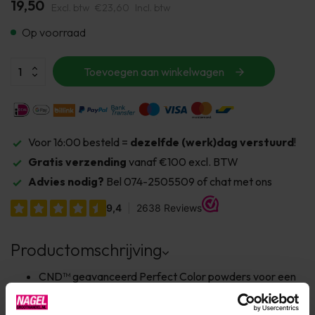
19,50
Excl. btw
€23,60
Incl. btw
Op voorraad
Toevoegen aan winkelwagen
Voor 16:00 besteld =
dezelfde (werk)dag verstuurd
!
Gratis verzending
vanaf €100 excl. BTW
Advies nodig?
Bel 074-2505509 of chat met ons
Productomschrijving
CND™ geavanceerd Perfect Color powders voor een
schitterend natuurlijk resultaat.