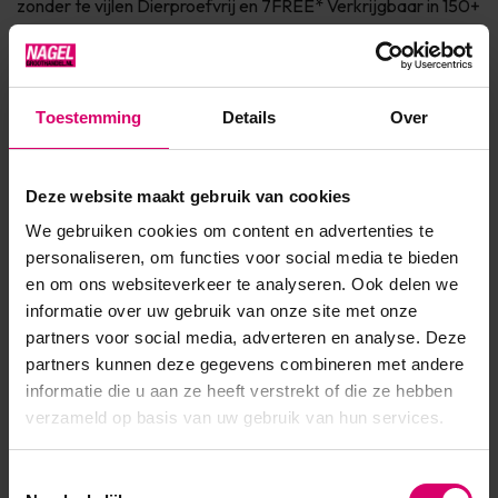
zonder te vijlen Dierproefvrij en 7FREE* Verkrijgbaar in 150+
fashionkleuren Info SHELLAC™ is dé innovatie van CND™.
SHELLAC™ is het meest superieure gel polish systeem in de
markt! Het systeem bestaat uit een Base Coat, Co...
Toestemming
Details
Over
Toon meer
Deze website maakt gebruik van cookies
Product specificaties
We gebruiken cookies om content en advertenties te
personaliseren, om functies voor social media te bieden
EAN
639370008745
en om ons websiteverkeer te analyseren. Ook delen we
informatie over uw gebruik van onze site met onze
partners voor social media, adverteren en analyse. Deze
partners kunnen deze gegevens combineren met andere
informatie die u aan ze heeft verstrekt of die ze hebben
verzameld op basis van uw gebruik van hun services.
Toestemmingsselectie