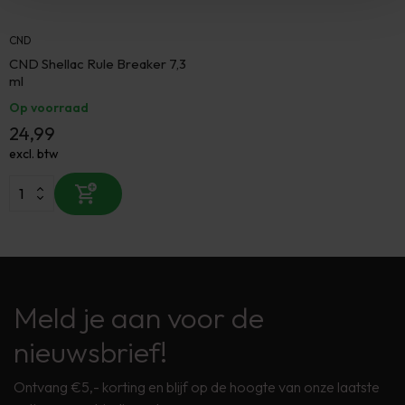
CND
CND Shellac Rule Breaker 7,3
ml
Op voorraad
24,99
excl. btw
Meld je aan voor de
nieuwsbrief!
Ontvang €5,- korting en blijf op de hoogte van onze laatste