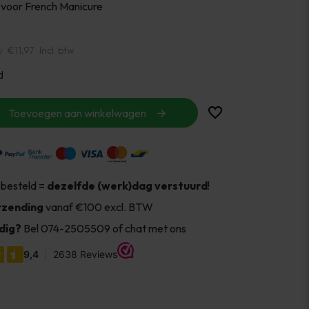
 voor French Manicure
w
€11,97
Incl. btw
d
Toevoegen aan winkelwagen
 besteld =
dezelfde (werk)dag verstuurd
!
rzending
vanaf €100 excl. BTW
dig?
Bel 074-2505509 of chat met ons