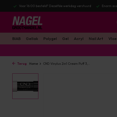
besteld? Dezelfde werkdag verstuurd
Enorm assortiment & alle bekende
BIAB
Gellak
Polygel
Gel
Acryl
Nail Art
Vloe
Terug
Home
CND Vinylux 2in1 Cream Puff 3,...