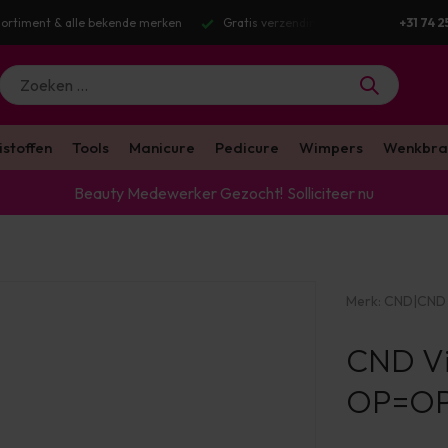
 merken
Gratis verzending v.a. €100 excl. BTW
Voor 16:00 besteld?
+31 74 2
istoffen
Tools
Manicure
Pedicure
Wimpers
Wenkbra
Beauty Medewerker Gezocht!
Solliciteer nu
Merk:
CND
|
CND
CND Vin
OP=O