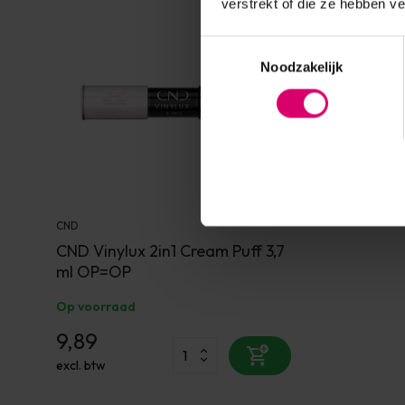
verstrekt of die ze hebben v
Toestemmingsselectie
Noodzakelijk
CND
CND Vinylux 2in1 Cream Puff 3,7
ml OP=OP
Op voorraad
9,89
excl. btw