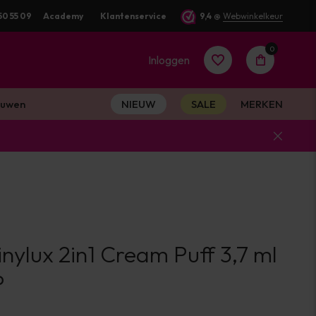
 Dezelfde werkdag verstuurd
50 55 09
Academy
Klantenservice
9,4
@
Webwinkelkeur
0
Inloggen
uwen
NIEUW
SALE
MERKEN
Account
aanmaken
Account
ylux 2in1 Cream Puff 3,7 ml
aanmaken
P