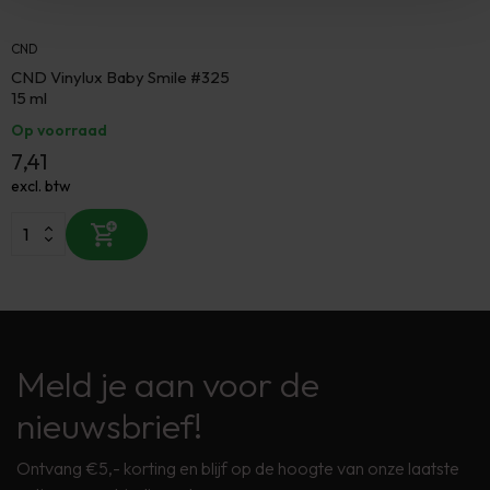
CND
CND Vinylux Baby Smile #325
15 ml
Op voorraad
7,41
excl. btw
Meld je aan voor de
nieuwsbrief!
Ontvang €5,- korting en blijf op de hoogte van onze laatste