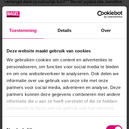
verlengd dankzij natuurlijk licht** Bevat jojoba olie, keratine
en vitamine E voor de verzorging van de nagel Dierproefvrij
& 7Free* Verkrijgbaar in 150+ fashionkleuren Ingrediënten * 7
Free: vrij van Parabenen, Form...
Toestemming
Details
Over
Toon meer
Deze website maakt gebruik van cookies
Product specificaties
We gebruiken cookies om content en advertenties te
personaliseren, om functies voor social media te bieden
EAN
639370000848
en om ons websiteverkeer te analyseren. Ook delen we
informatie over uw gebruik van onze site met onze
partners voor social media, adverteren en analyse. Deze
partners kunnen deze gegevens combineren met andere
informatie die u aan ze heeft verstrekt of die ze hebben
verzameld op basis van uw gebruik van hun services.
Toestemmingsselectie