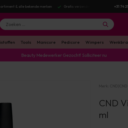
nding v.a. €100 excl. BTW
Voor 16:00 besteld? Dezelfde werkdag verstuu
+31 74 2
istoffen
Tools
Manicure
Pedicure
Wimpers
Wenkbra
Beauty Medewerker Gezocht!
Solliciteer nu
Merk:
CND
|
CND 
CND Vi
ml