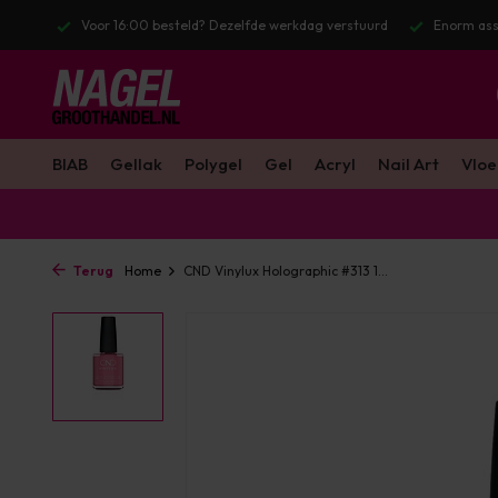
 verstuurd
Enorm assortiment & alle bekende merken
Gratis verze
BIAB
Gellak
Polygel
Gel
Acryl
Nail Art
Vloe
Terug
Home
CND Vinylux Holographic #313 1...