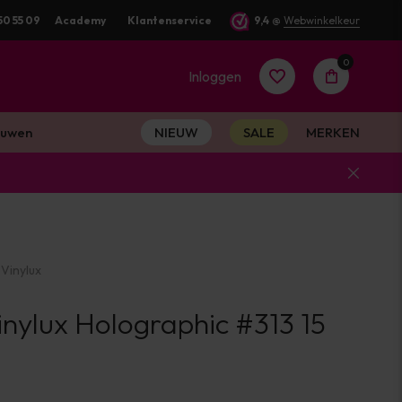
rd
50 55 09
Academy
Klantenservice
9,4
@
Webwinkelkeur
0
Inloggen
uwen
NIEUW
SALE
MERKEN
Account
aanmaken
Vinylux
Account
nylux Holographic #313 15
aanmaken