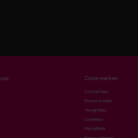
naar
Onze merken
Crystal Nails
Florence Nails
Young Nails
LoveNess
MarilyNails
Famous Names