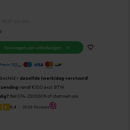
€8,97
Incl. btw
d
Toevoegen aan winkelwagen
 besteld =
dezelfde (werk)dag verstuurd
!
rzending
vanaf €100 excl. BTW
dig?
Bel 074-2505509 of chat met ons