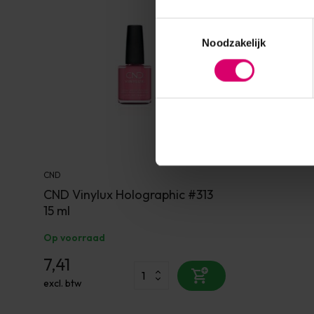
Toestemmingsselectie
Noodzakelijk
CND
CND Vinylux Holographic #313
15 ml
Op voorraad
7,41
excl. btw