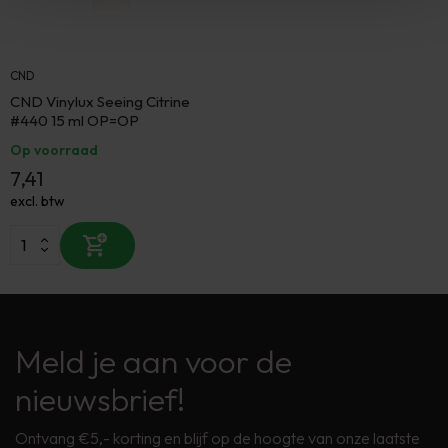
CND
CND Vinylux Seeing Citrine
#440 15 ml OP=OP
Op voorraad
7,41
excl. btw
Meld je aan voor de
nieuwsbrief!
Ontvang €5,- korting en blijf op de hoogte van onze laatste