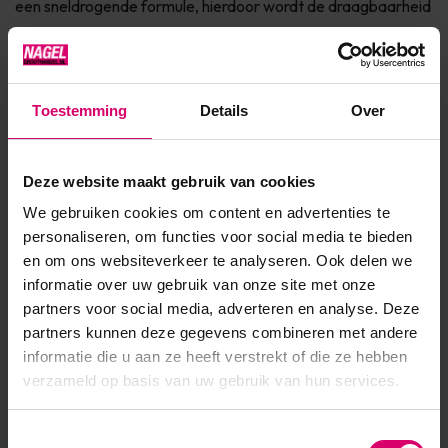
een sneldrogende formule, hierdoor wordt de draagbaarheid
verlengd dankzij natuurlijk licht** Bevat jojoba olie, keratine
en vitamine E voor de verzorging van de nagel Dierproefvrij
& 7Free* Verkrijgbaar in 150+ fashionkleuren InfoVINYLUX™
Toestemming
Details
Over
is een Long Wear nagellak die maar liefst 7 da...
Toon meer
Deze website maakt gebruik van cookies
We gebruiken cookies om content en advertenties te
Product specificaties
personaliseren, om functies voor social media te bieden
en om ons websiteverkeer te analyseren. Ook delen we
EAN
639370013442
informatie over uw gebruik van onze site met onze
partners voor social media, adverteren en analyse. Deze
partners kunnen deze gegevens combineren met andere
informatie die u aan ze heeft verstrekt of die ze hebben
verzameld op basis van uw gebruik van hun services.
Toestemmingsselectie