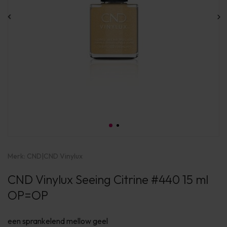
Merk:
CND
|
CND Vinylux
CND Vinylux Seeing Citrine #440 15 ml
OP=OP
een sprankelend mellow geel