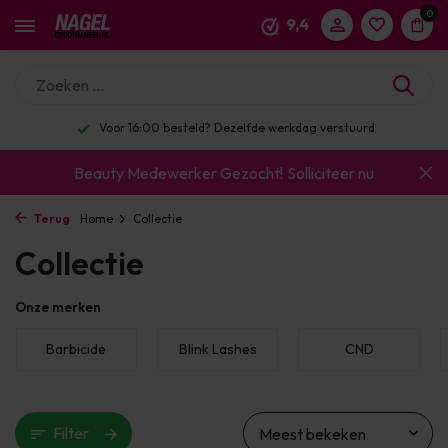
0
9,4
Enorm assortiment & alle bekende merken
Beauty Medewerker Gezocht!
Solliciteer nu
Terug
Home
Collectie
Collectie
Onze merken
Barbicide
Blink Lashes
CND
Filter