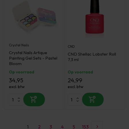
Crystal Nails
CND
Crystal Nails Artique
CND Shellac Lobster Roll
Painting Gel Sets - Pastel
7,3 ml
Bloom
Op voorraad
Op voorraad
34,95
24,99
excl. btw
excl. btw
1
2
3
4
5
153