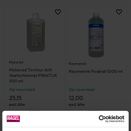
Mykored
Reymerink
Mykored Tinctuur Anti
Reymerink Podinail 1000 ml
Voetschimmel PRAKTIJK
500 ml
Op voorraad
Op voorraad
25,15
12,00
excl. btw
excl. btw