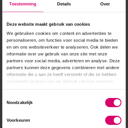
Toestemming
Details
Over
Deze website maakt gebruik van cookies
We gebruiken cookies om content en advertenties te
personaliseren, om functies voor social media te bieden
en om ons websiteverkeer te analyseren. Ook delen we
informatie over uw gebruik van onze site met onze
Mykored
Saeyang
partners voor social media, adverteren en analyse. Deze
Mykored Forte Anti
Nagelfrees Saeyang
Voetschimmel Creme 20
partners kunnen deze gegevens combineren met andere
Marathon 3 Champion 30K
ml
- H200
informatie die u aan ze heeft verstrekt of die ze hebben
verzameld op basis van uw gebruik van hun services.
Op voorraad
Niet op voorraad
159,00
5,58
Toestemmingsselectie
Noodzakelijk
excl. btw
excl. btw
Bekijken
Voorkeuren