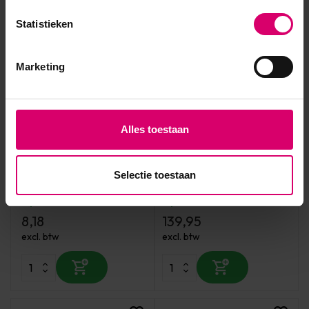
Statistieken
Marketing
Alles toestaan
CND
Florence Nails
CND Vinylux Long Wear
Florence Nails Double UV-
Top Coat 15 ml
LED Light met sensor
Selectie toestaan
Op voorraad
Op voorraad
8,18
139,95
excl. btw
excl. btw