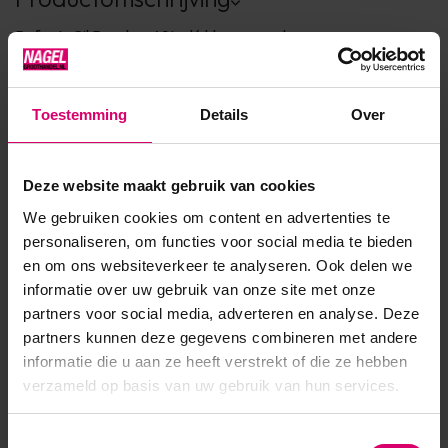
RefectoCil Rood nr. 4.1 is dé kleur voor de
warme kleurtypes.Meng RefectoCil Rood nr. 4.1 met de
andere kleuren van RefectoCil om extra warmte toe te
Toestemming
Details
Over
voegen aan de kleur. TIP!Blondeer de wenkbrauw
voorafgaand aan de verfbehandeling je zal verrast zijn door
de prachtig intens rode kleur. Let op! Deze
Deze website maakt gebruik van cookies
verf moet aangemaakt worden met waterst...
We gebruiken cookies om content en advertenties te
personaliseren, om functies voor social media te bieden
Toon meer
en om ons websiteverkeer te analyseren. Ook delen we
informatie over uw gebruik van onze site met onze
partners voor social media, adverteren en analyse. Deze
partners kunnen deze gegevens combineren met andere
informatie die u aan ze heeft verstrekt of die ze hebben
verzameld op basis van uw gebruik van hun services.
Toestemmingsselectie