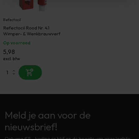
Refectocil
Refectocil Rood Nr. 4.1
Wimper- & Wenkbrauwverf
Op voorraad
5,98
excl. btw
Meld je aan voor de
nieuwsbrief!
Ontvang €5,- korting en blijf op de hoogte van onze laatste