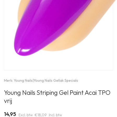
Merk:
Young Nails
|
Young Nails Gellak Specials
Young Nails Striping Gel Paint Acai TPO
vrij
14,95
Excl. btw
€18,09
Incl. btw