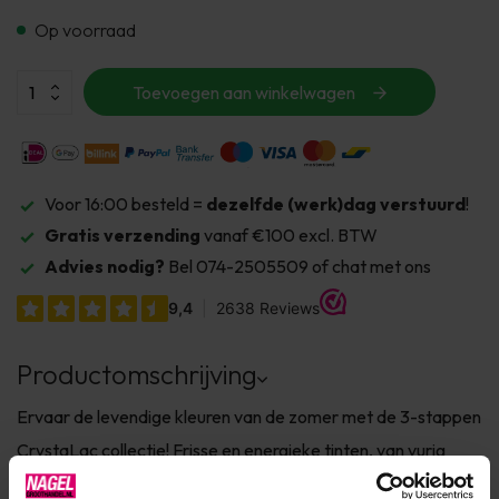
Op voorraad
Toevoegen aan winkelwagen
Voor 16:00 besteld =
dezelfde (werk)dag verstuurd
!
Gratis verzending
vanaf €100 excl. BTW
Advies nodig?
Bel 074-2505509 of chat met ons
Productomschrijving
Ervaar de levendige kleuren van de zomer met de 3-stappen
CrystaLac collectie! Frisse en energieke tinten, van vurig
koraal en speels roze tot dieppaars en verfrissend blauw –