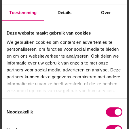
de perfecte keuze voor elke stemming. 3S271 Marina/
Toestemming
Details
Over
Lagoon Blue – een frisse, heldere blauwe tint geïnspireerd op
de lichtheid van de zomerhemel en de verfrissende ...
Deze website maakt gebruik van cookies
Toon meer
We gebruiken cookies om content en advertenties te
personaliseren, om functies voor social media te bieden
en om ons websiteverkeer te analyseren. Ook delen we
informatie over uw gebruik van onze site met onze
partners voor social media, adverteren en analyse. Deze
partners kunnen deze gegevens combineren met andere
informatie die u aan ze heeft verstrekt of die ze hebben
verzameld op basis van uw gebruik van hun services.
Toestemmingsselectie
Noodzakelijk