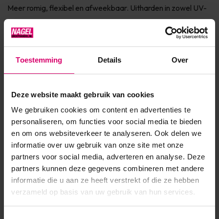
Meer romig, flexibel en afweekbaar. Uitharden in zowel UV-
of LED lamp.Uitharden: in UV-lamp gedurende 2-3 minuten,
LED in 1-2 minuten. Te gebruiken op zowel kunstnagels als
natuurlijk...
Toestemming
Details
Over
Toon meer
Deze website maakt gebruik van cookies
Product specificaties
We gebruiken cookies om content en advertenties te
personaliseren, om functies voor social media te bieden
Artikelnummer
53107
en om ons websiteverkeer te analyseren. Ook delen we
informatie over uw gebruik van onze site met onze
SKU
610069
partners voor social media, adverteren en analyse. Deze
partners kunnen deze gegevens combineren met andere
informatie die u aan ze heeft verstrekt of die ze hebben
verzameld op basis van uw gebruik van hun services.
Toestemmingsselectie