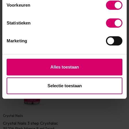
Voorkeuren
Statistieken
Marketing
Eerder bekeken
Alles toestaan
Selectie toestaan
Crystal Nails
Crystal Nails 3 step Crystalac
3S216 Pink Mania 8 ml *niet