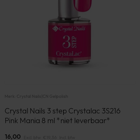
Merk:
Crystal Nails
|
CN Gelpolish
Crystal Nails 3 step Crystalac 3S216
Pink Mania 8 ml *niet leverbaar*
16,00
Excl. btw
€19,36
Incl. btw