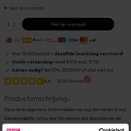
Niet op voorraad
Niet op voorraad
Voor 16:00 besteld =
dezelfde (werk)dag verstuurd
!
Gratis verzending
vanaf €100 excl. BTW
Advies nodig?
Bel 074-2505509 of chat met ons
Productomschrijving
Deze levendige neon tinten hadden we nog niet eerder in ons
kleuren palette, tot nu toe! Wij denken dat deze kleuren de
bestsellers van de zomer gaan worden. Ze dekken op zich