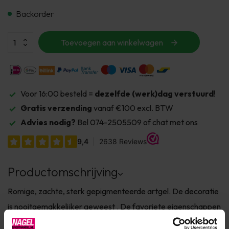
Backorder
Toevoegen aan winkelwagen
Voor 16:00 besteld =
dezelfde (werk)dag verstuurd
!
Gratis verzending
vanaf €100 excl. BTW
Advies nodig?
Bel 074-2505509 of chat met ons
Productomschrijving
Romige, zachte, sterk gepigmenteerde artgel. De decoratie
is nooitgemakkelijker geweest . De favoriete eigenschappen
van de Art Gel bleven ongewijzigd: sterke dekking zelfs met