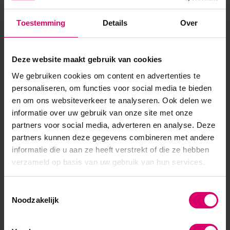
een dunne laag, zonder plaklaag. De Art Gel Pro heeft
Toestemming
Details
Over
betere, nieuwere consistentie, die gemakkelijker te hanteren
is. Het werk met dit product is veel sneller en het result...
Deze website maakt gebruik van cookies
Toon meer
We gebruiken cookies om content en advertenties te
personaliseren, om functies voor social media te bieden
en om ons websiteverkeer te analyseren. Ook delen we
informatie over uw gebruik van onze site met onze
partners voor social media, adverteren en analyse. Deze
partners kunnen deze gegevens combineren met andere
informatie die u aan ze heeft verstrekt of die ze hebben
verzameld op basis van uw gebruik van hun services.
Toestemmingsselectie
Noodzakelijk