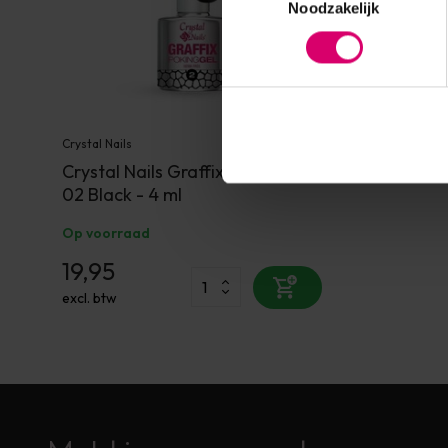
Noodzakelijk
Crystal Nails
Crystal Nails Graffix Poking Gel
02 Black - 4 ml
Op voorraad
19,95
excl. btw