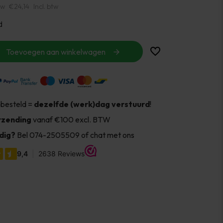
tw
€24,14
Incl. btw
d
Toevoegen aan winkelwagen
 besteld =
dezelfde (werk)dag verstuurd
!
rzending
vanaf €100 excl. BTW
dig?
Bel 074-2505509 of chat met ons