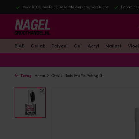
stuurd
Enorm assortiment & alle bekende merken
Gratis verzendin
BIAB
Gellak
Polygel
Gel
Acryl
Nailart
Vloei
Terug
Home
Crystal Nails Graffix Poking G...