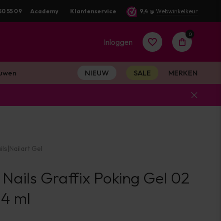
50 55 09
Academy
Klantenservice
9,4
@
Webwinkelkeur
0
Inloggen
uwen
NIEUW
SALE
MERKEN
Account
aanmaken
ils
|
Nailart Gel
Account
 Nails Graffix Poking Gel 02
aanmaken
 4 ml