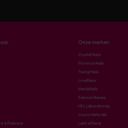
naar
Onze merken
Crystal Nails
Florence Nails
Young Nails
LoveNess
MarilyNails
Famous Names
HFL Laboratories
Cuccio Naturale
re & Pedicure
Lash eXtend