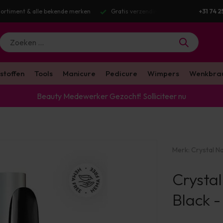
g v.a. €100 excl. BTW
Voor 16:00 besteld? Dezelfde werkdag verstuurd
+31 74 2
stoffen
Tools
Manicure
Pedicure
Wimpers
Wenkbra
Beauty Medewerker Gezocht!
Solliciteer nu
Merk:
Crystal Na
Crystal
Black -