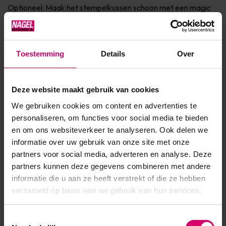
Optioneel: Maak het stempelkussen schoon met een magic
roller for stamping Schraap de overtollige polish/gel weg met
de s...
Toestemming
Details
Over
Toon meer
Deze website maakt gebruik van cookies
Product specificaties
We gebruiken cookies om content en advertenties te
Artikelnummer
38305
personaliseren, om functies voor social media te bieden
en om ons websiteverkeer te analyseren. Ook delen we
SKU
540358
informatie over uw gebruik van onze site met onze
partners voor social media, adverteren en analyse. Deze
partners kunnen deze gegevens combineren met andere
informatie die u aan ze heeft verstrekt of die ze hebben
verzameld op basis van uw gebruik van hun services.
Toestemmingsselectie