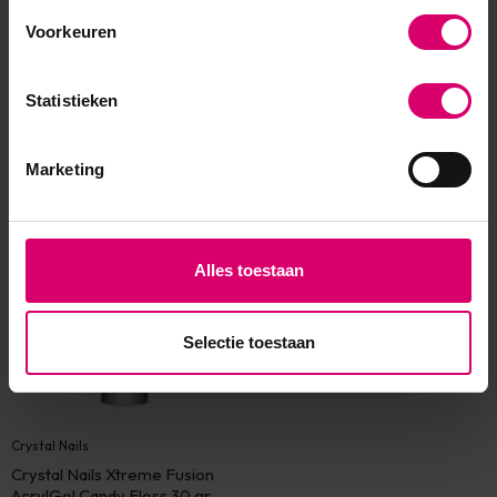
Voorkeuren
Statistieken
Marketing
Eerder bekeken
Alles toestaan
Selectie toestaan
Crystal Nails
Crystal Nails Xtreme Fusion
AcrylGel Candy Floss 30 gr -