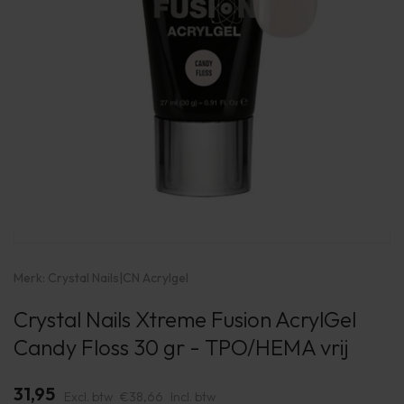
Merk:
Crystal Nails
|
CN Acrylgel
Crystal Nails Xtreme Fusion AcrylGel
Candy Floss 30 gr - TPO/HEMA vrij
31,95
Excl. btw
€38,66
Incl. btw