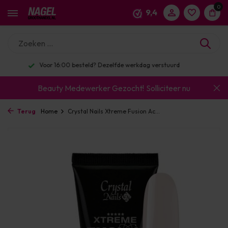
0
9,4
Enorm assortiment & alle bekende merken
Beauty Medewerker Gezocht!
Solliciteer nu
Terug
Home
Crystal Nails Xtreme Fusion Ac...