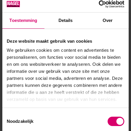
bouwmaterialen, het is een niet-brandende, perfect
vormbare en gemakkelijk te vijlen AcrylGel met Xtreme
Toestemming
Details
Over
dichtheid. Dit materiaal kenmerkt zich door de
beheersbaarheid van gels en...
Deze website maakt gebruik van cookies
Toon meer
We gebruiken cookies om content en advertenties te
personaliseren, om functies voor social media te bieden
en om ons websiteverkeer te analyseren. Ook delen we
informatie over uw gebruik van onze site met onze
partners voor social media, adverteren en analyse. Deze
partners kunnen deze gegevens combineren met andere
informatie die u aan ze heeft verstrekt of die ze hebben
verzameld op basis van uw gebruik van hun services.
Toestemmingsselectie
Noodzakelijk