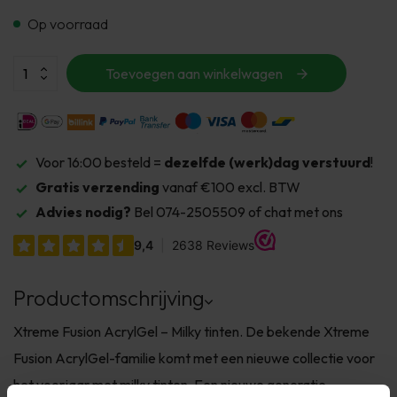
Op voorraad
Toevoegen aan winkelwagen
Voor 16:00 besteld =
dezelfde (werk)dag verstuurd
!
Gratis verzending
vanaf €100 excl. BTW
Advies nodig?
Bel 074-2505509 of chat met ons
Productomschrijving
Xtreme Fusion AcrylGel – Milky tinten. De bekende Xtreme
Fusion AcrylGel-familie komt met een nieuwe collectie voor
het voorjaar met milky tinten. Een nieuwe generatie