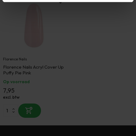
Florence Nails
Florence Nails Acryl Cover Up
Puffy Pie Pink
Op voorraad
7,95
excl. btw