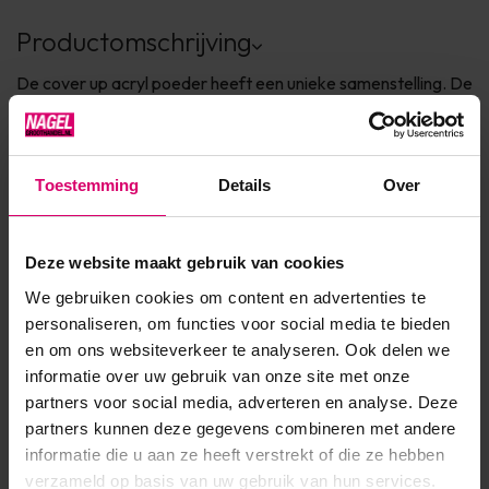
Productomschrijving
De cover up acryl poeder heeft een unieke samenstelling. De
kleur van de poeders komen vrijwel overeen met de kleur
van het nagelbed. Met een keuze uit 3 tinten heb je snel de
perfecte match. De Cover Up kan gebruikt worden voor het
Toestemming
Details
Over
corrigeren van oneffenheden of voor het verlengen van het
nagelbed.
Deze website maakt gebruik van cookies
We gebruiken cookies om content en advertenties te
personaliseren, om functies voor social media te bieden
Product specificaties
en om ons websiteverkeer te analyseren. Ook delen we
informatie over uw gebruik van onze site met onze
Artikelnummer
16686
partners voor social media, adverteren en analyse. Deze
partners kunnen deze gegevens combineren met andere
SKU
202541
informatie die u aan ze heeft verstrekt of die ze hebben
verzameld op basis van uw gebruik van hun services.